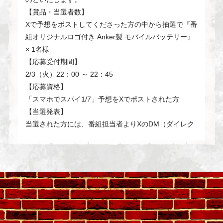
【賞品・当選者数】
Xで予想をポストしてくださった方の中から抽選で『番
組オリジナルロゴ付き Anker製 モバイルバッテリー』
× 1名様
【応募受付期間】
2/3（火）22：00 ～ 22：45
【応募資格】
「スマホでスパイ1/7」予想をXでポストされた方
【当選発表】
当選された方には、番組担当者よりXのDM（ダイレク
トメッセージ）にて当選のご連絡をさせていただきま
す。DM送付のため、公式X（@hanadai_chidori）をフ
ォローをお願いします。
【ご注意】
当選の権利は当選者ご本人のみに帰属します。当選
の権利や賞品の譲渡及び換金（転売含む）は禁止い
たします。