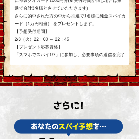
に特製クオカード1000円分(※受付時間が同じ場合は抽
選で合計3名様とさせていただきます)
さらに的中された方の中から抽選で1名様に純金スパイカ
ード（1万円相当） をプレゼントします。
【予想受付期間】
2/3（火）22：00 ～ 22：45
【プレゼント応募資格】
「スマホでスパイ1/7」に参加し、必要事項の送信を完了
された方
【正解発表】
2/3（火）
放送の『華大さんと千鳥くん』をご覧くださ
い。
【当選発表】
当選された方には、担当者よりご登録いただきますメー
ルアドレスに当選のご連絡をさせていただきます。
【ご注意】
当選の権利は当選者ご本人のみに帰属します。当選の権
利やプレゼントの譲渡は禁止いたします。フィーチャー