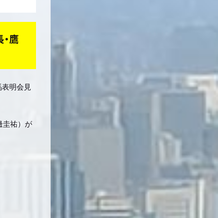
長・鷹
馬表明会見
邊圭祐）が