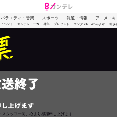
バラエティ・音楽
スポーツ
報道・情報
アニメ・キ
イベント
カンテレドーガ
募集
プレゼント
エンタメNEWSみよか
新規
スト・スタッフ一同、心より感謝申し上げます