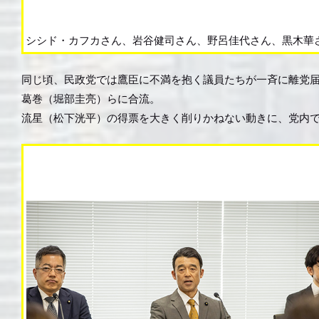
シシド・カフカさん、岩谷健司さん、野呂佳代さん、黒木華
同じ頃、民政党では鷹臣に不満を抱く議員たちが一斉に離党届
葛巻（堀部圭亮）らに合流。
流星（松下洸平）の得票を大きく削りかねない動きに、党内