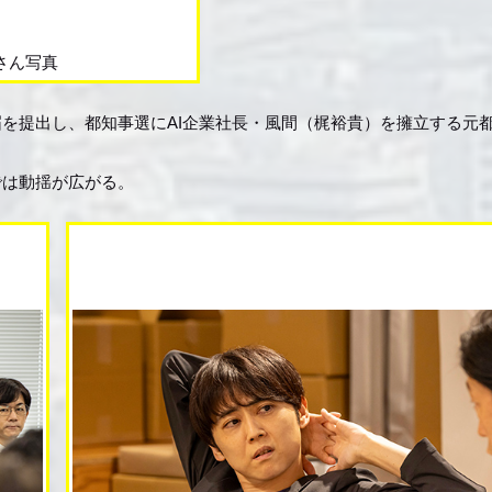
さん写真
を提出し、都知事選にAI企業社長・風間（梶裕貴）を擁立する元
では動揺が広がる。