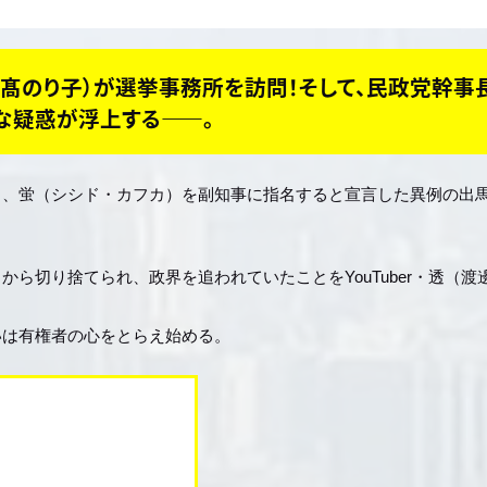
髙のり子）が選挙事務所を訪問！そして、民政党幹事
な疑惑が浮上する――。
）、蛍（シシド・カフカ）を副知事に指名すると宣言した異例の出
ら切り捨てられ、政界を追われていたことをYouTuber・透（渡
いは有権者の心をとらえ始める。