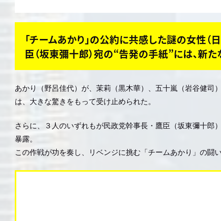
「チームあかり」の公約に共感した謎の女性（日
臣（坂東彌十郎）宛の“告発の手紙”には、新た
あかり（野呂佳代）が、茉莉（黒木華）、五十嵐（岩谷健司
は、大きな驚きをもって受け止められた。
さらに、３人のいずれもが民政党幹事長・鷹臣（坂東彌十郎）か
暴露。
この作戦が功を奏し、リベンジに挑む「チームあかり」の闘