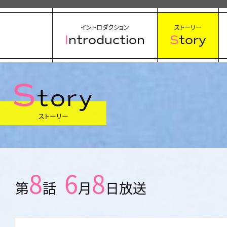
イントロダクション
ストーリー
Introduction
Story
S
tory
ストーリー
8
6
8
第
話
月
日放送