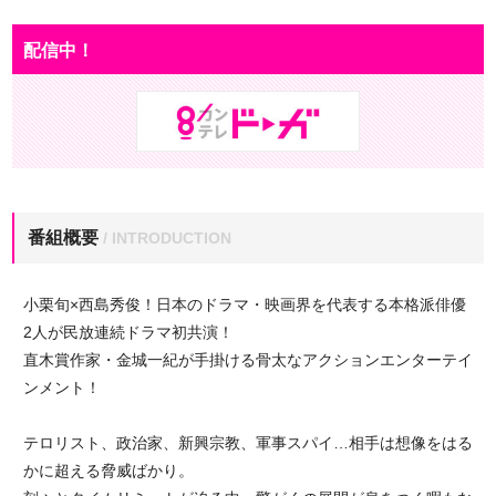
配信中！
番組概要
/ INTRODUCTION
小栗旬×西島秀俊！日本のドラマ・映画界を代表する本格派俳優
2人が民放連続ドラマ初共演！
直木賞作家・金城一紀が手掛ける骨太なアクションエンターテイ
ンメント！
テロリスト、政治家、新興宗教、軍事スパイ…相手は想像をはる
かに超える脅威ばかり。