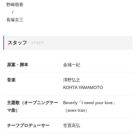
野崎萌香
/
長塚京三
スタッフ
/ STAFF
原案・脚本
金城一紀
音楽
澤野弘之
KOHTA YAMAMOTO
主題歌（オープニングテー
Beverly「I need your love」
マ曲）
（avex trax）
チーフプロデューサー
笠置高弘