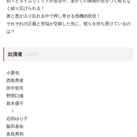
刻々とタイムリミットが迫る中、驚がくの展開が息をつく暇もな
く繰り広げられる！
善と悪が入り乱れる中で押し寄せる危機的状況！
それぞれの正義と苦悩が交錯した先に、彼らを待ち受けているの
は？
出演者
/ CAST
小栗旬
西島秀俊
田中哲司
野間口徹
新木優子
/
石田ゆり子
飯田基祐
眞島秀和