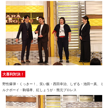
大喜利対決！
野性爆弾・くっきー！、笑い飯・西田幸治、しずる・池田一真、ミ
ルクボーイ・駒場孝、紅しょうが・熊元プロレス