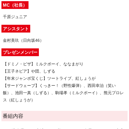
MC（社長）
千原ジュニア
アシスタント
金村美玖（日向坂46）
プレゼンメンバー
【ドミノ・ピザ】ミルクボーイ、ななまがり
【王子ネピア】や団、しずる
【年末ジャンボ宝くじ】ツートライブ、紅しょうが
【サードウェーブ】くっきー！（野性爆弾）、西田幸治（笑い
飯）、池田一真（しずる）、駒場孝（ミルクボーイ）、熊元プロレ
ス（紅しょうが）
番組内容